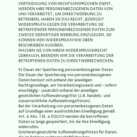
VERTEIDIGUNG VON RECHTSANSPRÜCHEN DIENT.
WERDEN IHRE PERSONENBEZOGENEN DATEN VON
UNS VERARBEITET, UM DIREKTWERBUNG ZU
BETREIBEN, HABEN SIE DAS RECHT, JEDERZEIT
WIDERSPRUCH GEGEN DIE VERARBEITUNG SIE
BETREFFENDER PERSONENBEZOGENER DATEN ZUM
ZWECKE DERARTIGER WERBUNG EINZULEGEN. SIE
KÖNNEN DEN WIDERSPRUCH WIE OBEN
BESCHRIEBEN AUSÜBEN.
MACHEN SIE VON IHREM WIDERSPRUCHSRECHT
GEBRAUCH, BEENDEN WIR DIE VERARBEITUNG DER
BETROFFENEN DATEN ZU DIREKTWERBEZWECKEN.
9) Dauer der Speicherung personenbezogener Daten
Die Dauer der Speicherung von personenbezogenen
Daten bemisst sich anhand der jeweiligen
Rechtsgrundlage, am Verarbeitungszweck und – sofern
einschlägig – zusätzlich anhand der jeweiligen
gesetzlichen Aufbewahrungsfrist (z.B. handels- und
steuerrechtliche Aufbewahrungsfristen).
Bei der Verarbeitung von personenbezogenen Daten
auf Grundlage einer ausdrücklichen Einwilligung gemäß
Art. 6 Abs. 1 lit. a DSGVO werden die betroffenen
Daten so lange gespeichert, bis Sie Ihre Einwilligung
widerrufen.
Existieren gesetzliche Aufbewahrungsfristen für Daten,