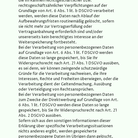
die im Rahmen rechtsgeschäftlicher bzw.
rechtsgeschäftsähnlicher Verpflichtungen auf der
Grundlage von Art. 6 Abs. 1 lit. b DSGVO verarbeitet
werden, werden diese Daten nach Ablauf der
Aufbewahrungsfristen routinemäßig gelöscht, sofern
sie nicht mehr zur Vertragserfüllung oder
Vertragsanbahnung erforderlich sind und/oder
unsererseits kein berechtigtes Interesse an der
Weiterspeicherung fortbesteht.
Bei der Verarbeitung von personenbezogenen Daten
auf Grundlage von Art. 6 Abs. 1 lit. f DSGVO werden
diese Daten so lange gespeichert, bis Sie Ihr
Widerspruchsrecht nach Art. 21 Abs. 1 DSGVO ausüben,
es sei denn, wir können zwingende schutzwürdige
Gründe für die Verarbeitung nachweisen, die Ihre
Interessen, Rechte und Freiheiten überwiegen, oder die
Verarbeitung dient der Geltendmachung, Ausübung
oder Verteidigung von Rechtsansprüchen.
Bei der Verarbeitung von personenbezogenen Daten
zum Zwecke der Direktwerbung auf Grundlage von Art.
6 Abs. 1 lit. f DSGVO werden diese Daten so lange
gespeichert, bis Sie Ihr Widerspruchsrecht nach Art. 21
Abs. 2 DSGVO ausüben.
Sofern sich aus den sonstigen Informationen dieser
Erklärung über spezifische Verarbeitungssituationen
nichts anderes ergibt, werden gespeicherte
personenbezogene Daten im Übrigen dann gelöscht,