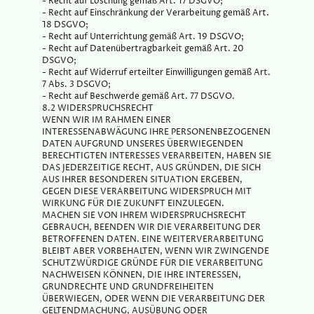
- Recht auf Löschung gemäß Art. 17 DSGVO;
- Recht auf Einschränkung der Verarbeitung gemäß Art.
18 DSGVO;
- Recht auf Unterrichtung gemäß Art. 19 DSGVO;
- Recht auf Datenübertragbarkeit gemäß Art. 20
DSGVO;
- Recht auf Widerruf erteilter Einwilligungen gemäß Art.
7 Abs. 3 DSGVO;
- Recht auf Beschwerde gemäß Art. 77 DSGVO.
8.2 WIDERSPRUCHSRECHT
WENN WIR IM RAHMEN EINER
INTERESSENABWÄGUNG IHRE PERSONENBEZOGENEN
DATEN AUFGRUND UNSERES ÜBERWIEGENDEN
BERECHTIGTEN INTERESSES VERARBEITEN, HABEN SIE
DAS JEDERZEITIGE RECHT, AUS GRÜNDEN, DIE SICH
AUS IHRER BESONDEREN SITUATION ERGEBEN,
GEGEN DIESE VERARBEITUNG WIDERSPRUCH MIT
WIRKUNG FÜR DIE ZUKUNFT EINZULEGEN.
MACHEN SIE VON IHREM WIDERSPRUCHSRECHT
GEBRAUCH, BEENDEN WIR DIE VERARBEITUNG DER
BETROFFENEN DATEN. EINE WEITERVERARBEITUNG
BLEIBT ABER VORBEHALTEN, WENN WIR ZWINGENDE
SCHUTZWÜRDIGE GRÜNDE FÜR DIE VERARBEITUNG
NACHWEISEN KÖNNEN, DIE IHRE INTERESSEN,
GRUNDRECHTE UND GRUNDFREIHEITEN
ÜBERWIEGEN, ODER WENN DIE VERARBEITUNG DER
GELTENDMACHUNG, AUSÜBUNG ODER