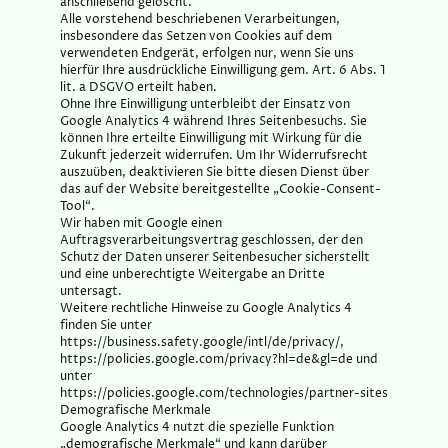
anschließend gelöscht.
Alle vorstehend beschriebenen Verarbeitungen,
insbesondere das Setzen von Cookies auf dem
verwendeten Endgerät, erfolgen nur, wenn Sie uns
hierfür Ihre ausdrückliche Einwilligung gem. Art. 6 Abs. 1
lit. a DSGVO erteilt haben.
Ohne Ihre Einwilligung unterbleibt der Einsatz von
Google Analytics 4 während Ihres Seitenbesuchs. Sie
können Ihre erteilte Einwilligung mit Wirkung für die
Zukunft jederzeit widerrufen. Um Ihr Widerrufsrecht
auszuüben, deaktivieren Sie bitte diesen Dienst über
das auf der Website bereitgestellte „Cookie-Consent-
Tool“.
Wir haben mit Google einen
Auftragsverarbeitungsvertrag geschlossen, der den
Schutz der Daten unserer Seitenbesucher sicherstellt
und eine unberechtigte Weitergabe an Dritte
untersagt.
Weitere rechtliche Hinweise zu Google Analytics 4
finden Sie unter
https://business.safety.google/intl/de/privacy/,
https://policies.google.com/privacy?hl=de&gl=de und
unter
https://policies.google.com/technologies/partner-sites
Demografische Merkmale
Google Analytics 4 nutzt die spezielle Funktion
„demografische Merkmale“ und kann darüber