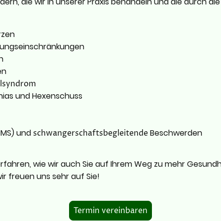
rn, die wir in unserer Praxis behandeln und die durch die
rzen
ungseinschränkungen
en
en
elsyndrom
hias und Hexenschuss
PMS) und
Beschwerden
schwangerschaftsbegleitende
fahren, wie wir auch Sie auf Ihrem Weg zu mehr Gesundh
ir freuen uns sehr auf Sie!
Termin vereinbaren