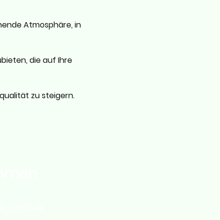
nende Atmosphäre, in
ieten, die auf Ihre
qualität zu steigern.
ehmen
‬
ik-lorenz.de