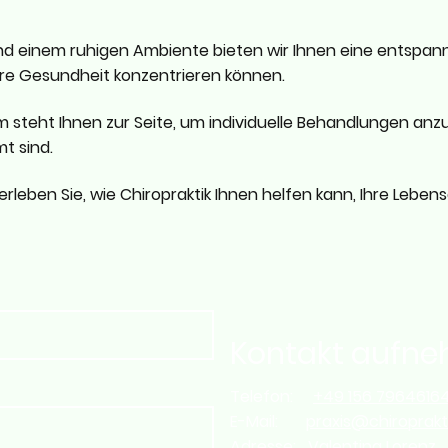
.
d einem ruhigen Ambiente bieten wir Ihnen eine entspan
Ihre Gesundheit konzentrieren können.
steht Ihnen zur Seite, um individuelle Behandlungen anzub
t sind.
leben Sie, wie Chiropraktik Ihnen helfen kann, Ihre Lebens
Kontakt aufn
Telefon:
+49 ‭156 79646164
E-Mail:
praxis@chiroprakt
Adresse: Valentina Lorenz