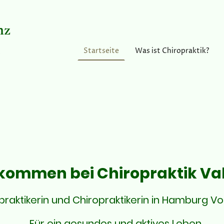
nz
Startseite
Was ist Chiropraktik?
t
lkommen bei Chiropraktik Va
lpraktikerin und Chiropraktikerin in Hamburg Vo
Für ein gesundes und aktives Leben.