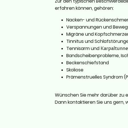
Zur den typischen Beschwerdebilde
erfahren können, gehören:
Nacken- und Rückenschme
Verspannungen und Beweg
Migräne und Kopfschmerz
Tinnitus und Schlafstörung
Tennisarm und
Karpaltunn
Bandscheibenprobleme, Isc
Beckenschiefstand
Skoliose
Prämenstruelles Syndrom (
Wünschen Sie mehr darüber zu er
Dann kontaktieren Sie uns gern, w