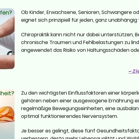
lfen?
Ob Kinder, Erwachsene, Senioren, Schwangere oder
eignet sich prinzipiell für jeden, ganz unabhäng
Chiropraktik kann nicht nur dabei unterstützen,
chronische Traumen und Fehlbelastungen zu lind
angewendet das Risiko von Haltungsschäden ode
~ Zi
heit?
Zu den wichtigsten Einflussfaktoren einer körpe
gehören neben einer ausgewogene Ernährung ei
regelmäßige Bewegungseinheiten, eine ausbalanc
optimal funktionierendes Nervensystem.
Je besser es gelingt, diese fünf Gesundheitsfaktor
verbessern, desto mehr Lebensqualität und Wohl